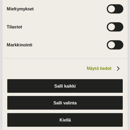
lokakuu 2022
Mieltymykset
toukokuu 2022
helmikuu 2022
Tilastot
joulukuu 2021
lokakuu 2021
Markkinointi
syyskuu 2021
kesäkuu 2021
Näytä tiedot
huhtikuu 2021
helmikuu 2021
Salli kaikki
joulukuu 2020
Salli valinta
lokakuu 2020
elokuu 2020
Kiellä
huhtikuu 2020