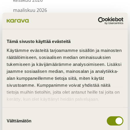
kesäkuu 2026
maaliskuu 2026
lokakuu 2025
syyskuu 2025
elokuu 2025
Tämä sivusto käyttää evästeitä
kesäkuu 2025
Käytämme evästeitä tarjoamamme sisällön ja mainosten
räätälöimiseen, sosiaalisen median ominaisuuksien
maaliskuu 2025
tukemiseen ja kävijämäärämme analysoimiseen. Lisäksi
syyskuu 2024
jaamme sosiaalisen median, mainosalan ja analytiikka-
alan kumppaneillemme tietoja siitä, miten käytät
tammikuu 2024
sivustoamme. Kumppanimme voivat yhdistää näitä
joulukuu 2023
tietoja muihin tietoihin, joita olet antanut heille tai joita on
kerätty, kun olet käyttänyt heidän palvelujaan.
marraskuu 2023
syyskuu 2023
Suostumuksen
Välttämätön
helmikuu 2023
valinta