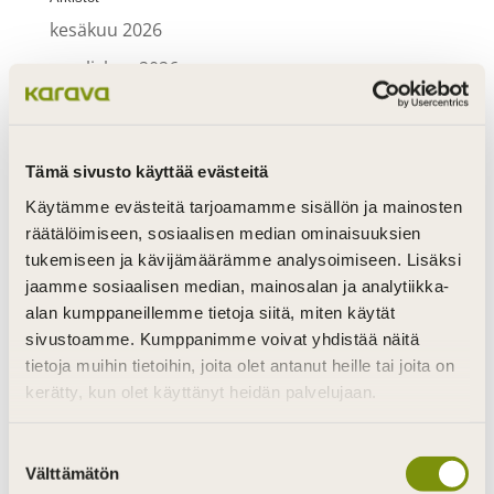
kesäkuu 2026
maaliskuu 2026
lokakuu 2025
syyskuu 2025
Tämä sivusto käyttää evästeitä
elokuu 2025
Käytämme evästeitä tarjoamamme sisällön ja mainosten
kesäkuu 2025
räätälöimiseen, sosiaalisen median ominaisuuksien
maaliskuu 2025
tukemiseen ja kävijämäärämme analysoimiseen. Lisäksi
jaamme sosiaalisen median, mainosalan ja analytiikka-
syyskuu 2024
alan kumppaneillemme tietoja siitä, miten käytät
tammikuu 2024
sivustoamme. Kumppanimme voivat yhdistää näitä
tietoja muihin tietoihin, joita olet antanut heille tai joita on
joulukuu 2023
kerätty, kun olet käyttänyt heidän palvelujaan.
marraskuu 2023
Suostumuksen
syyskuu 2023
Välttämätön
valinta
helmikuu 2023