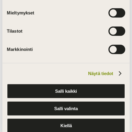
lokakuu 2022
Mieltymykset
toukokuu 2022
helmikuu 2022
Tilastot
joulukuu 2021
Markkinointi
lokakuu 2021
syyskuu 2021
kesäkuu 2021
Näytä tiedot
huhtikuu 2021
Salli kaikki
helmikuu 2021
joulukuu 2020
Salli valinta
lokakuu 2020
elokuu 2020
Kiellä