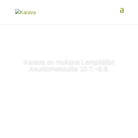
Karava on mukana Lempäälän
Asuntomessuilla 10.7.–9.8.
Katso kohde-esittelyt