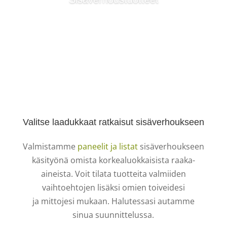
Lue lisää
Valitse laadukkaat ratkaisut sisäverhoukseen
Valmistamme
paneelit ja listat
sisäverhoukseen
käsityönä omista korkealuokkaisista raaka-
aineista. Voit tilata tuotteita valmiiden
vaihtoehtojen lisäksi omien toiveidesi
ja
mittojesi mukaan.
Halutessasi autamme
sinua suunnittelussa.