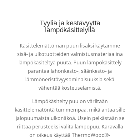
Tyyliä ja kestävyyttä
lämpökäsittelyllä
Käsittelemättömän puun lisäksi käytämme
sisä- ja ulkotuotteiden valmistusmateriaalina
lämpökäsiteltyä puuta. Puun lämpökäsittely
parantaa lahonkesto-, säänkesto- ja
lämmöneristävyysominaisuuksia sekä
vähentää kosteuselämistä.
Lämpökäsitelty puu on väriltään
käsittelemätöntä tummempaa, mikä antaa sille
jalopuumaista ulkonäköä. Usein pelkästään se
riittää perusteeksi valita lämpöpuu. Karavalla
on oikeus käyttää ThermoWood®-