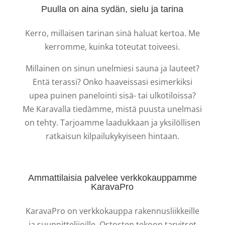
Puulla on aina sydän, sielu ja tarina
Kerro, millaisen tarinan sinä haluat kertoa. Me
kerromme, kuinka toteutat toiveesi.
Millainen on sinun unelmiesi sauna ja lauteet?
Entä terassi? Onko haaveissasi esimerkiksi
upea puinen panelointi sisä- tai ulkotiloissa?
Me Karavalla tiedämme, mistä puusta unelmasi
on tehty. Tarjoamme laadukkaan ja yksilöllisen
ratkaisun kilpailukykyiseen hintaan.
Ammattilaisia palvelee verkkokauppamme
KaravaPro
KaravaPro on verkkokauppa rakennusliikkeille
ja suunnittelijoille. Ostosten tekoon tarvitset