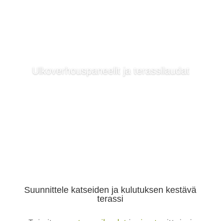
Ulkoverhouspaneelit ja terassilaudat
Lue lisää
Suunnittele katseiden ja kulutuksen kestävä
terassi