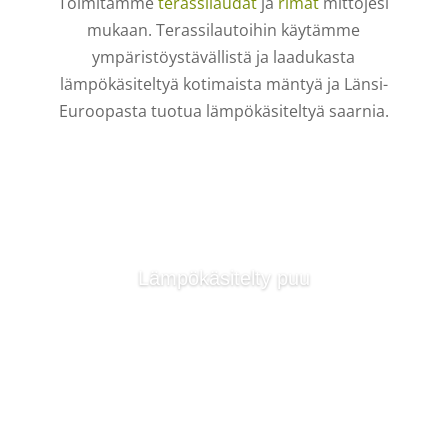
Toimitamme
terassilaudat
ja
rimat
mittojesi
mukaan.
Terassilautoihin käytämme
ympäristöystävällistä ja laadukasta
lämpökäsiteltyä kotimaista mäntyä ja Länsi-
Euroopasta tuotua lämpökäsiteltyä saarnia.
Lämpökäsitelty puu
Lue lisää