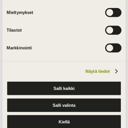
lokakuu 2022
Mieltymykset
toukokuu 2022
helmikuu 2022
Tilastot
joulukuu 2021
Markkinointi
lokakuu 2021
syyskuu 2021
kesäkuu 2021
Näytä tiedot
huhtikuu 2021
Salli kaikki
helmikuu 2021
joulukuu 2020
Salli valinta
lokakuu 2020
elokuu 2020
Kiellä