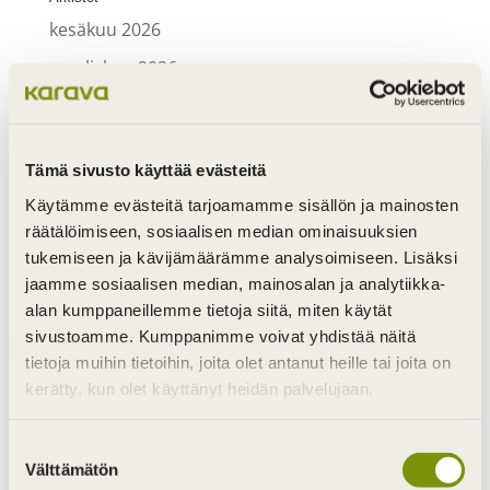
kesäkuu 2026
maaliskuu 2026
lokakuu 2025
syyskuu 2025
Tämä sivusto käyttää evästeitä
elokuu 2025
Käytämme evästeitä tarjoamamme sisällön ja mainosten
kesäkuu 2025
räätälöimiseen, sosiaalisen median ominaisuuksien
maaliskuu 2025
tukemiseen ja kävijämäärämme analysoimiseen. Lisäksi
jaamme sosiaalisen median, mainosalan ja analytiikka-
syyskuu 2024
alan kumppaneillemme tietoja siitä, miten käytät
tammikuu 2024
sivustoamme. Kumppanimme voivat yhdistää näitä
tietoja muihin tietoihin, joita olet antanut heille tai joita on
joulukuu 2023
kerätty, kun olet käyttänyt heidän palvelujaan.
marraskuu 2023
Suostumuksen
syyskuu 2023
Välttämätön
valinta
helmikuu 2023