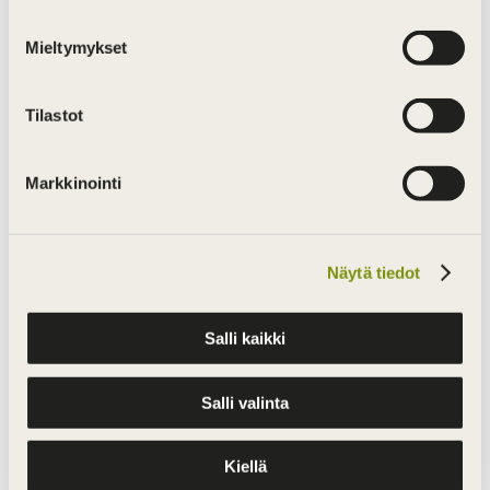
lokakuu 2022
Mieltymykset
toukokuu 2022
helmikuu 2022
Tilastot
joulukuu 2021
Markkinointi
lokakuu 2021
syyskuu 2021
kesäkuu 2021
Näytä tiedot
huhtikuu 2021
Salli kaikki
helmikuu 2021
joulukuu 2020
Salli valinta
lokakuu 2020
elokuu 2020
Kiellä