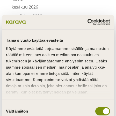
kesäkuu 2026
maaliskuu 2026
lokakuu 2025
syyskuu 2025
Tämä sivusto käyttää evästeitä
elokuu 2025
Käytämme evästeitä tarjoamamme sisällön ja mainosten
kesäkuu 2025
räätälöimiseen, sosiaalisen median ominaisuuksien
maaliskuu 2025
tukemiseen ja kävijämäärämme analysoimiseen. Lisäksi
jaamme sosiaalisen median, mainosalan ja analytiikka-
syyskuu 2024
alan kumppaneillemme tietoja siitä, miten käytät
tammikuu 2024
sivustoamme. Kumppanimme voivat yhdistää näitä
tietoja muihin tietoihin, joita olet antanut heille tai joita on
joulukuu 2023
kerätty, kun olet käyttänyt heidän palvelujaan.
marraskuu 2023
Suostumuksen
syyskuu 2023
Välttämätön
valinta
helmikuu 2023