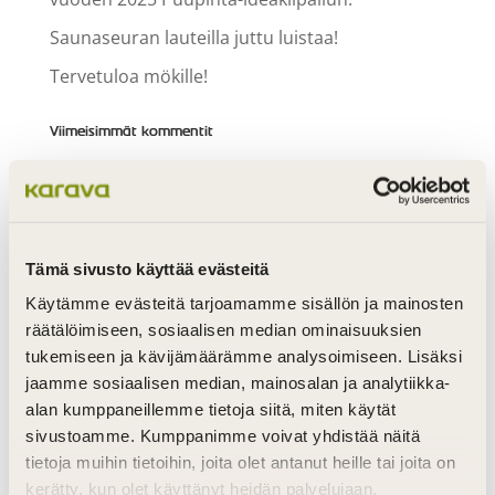
Saunaseuran lauteilla juttu luistaa!
Tervetuloa mökille!
Viimeisimmät kommentit
Arkistot
kesäkuu 2026
maaliskuu 2026
Tämä sivusto käyttää evästeitä
lokakuu 2025
Käytämme evästeitä tarjoamamme sisällön ja mainosten
räätälöimiseen, sosiaalisen median ominaisuuksien
syyskuu 2025
tukemiseen ja kävijämäärämme analysoimiseen. Lisäksi
elokuu 2025
jaamme sosiaalisen median, mainosalan ja analytiikka-
alan kumppaneillemme tietoja siitä, miten käytät
kesäkuu 2025
sivustoamme. Kumppanimme voivat yhdistää näitä
maaliskuu 2025
tietoja muihin tietoihin, joita olet antanut heille tai joita on
kerätty, kun olet käyttänyt heidän palvelujaan.
syyskuu 2024