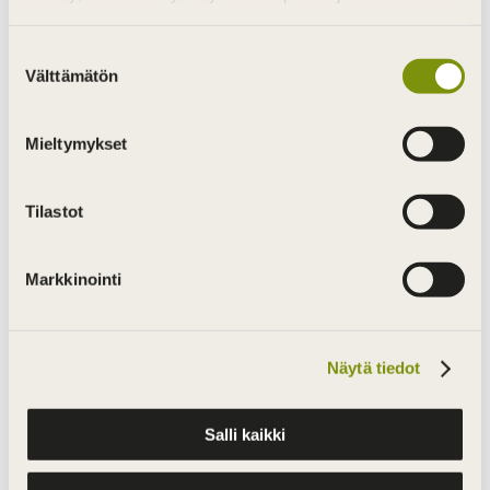
tammikuu 2024
Suostumuksen
joulukuu 2023
Välttämätön
valinta
marraskuu 2023
Mieltymykset
syyskuu 2023
helmikuu 2023
Tilastot
lokakuu 2022
toukokuu 2022
Markkinointi
helmikuu 2022
joulukuu 2021
Näytä tiedot
lokakuu 2021
syyskuu 2021
Salli kaikki
kesäkuu 2021