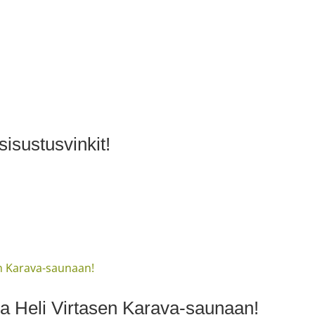
isustusvinkit!
ija Heli Virtasen Karava-saunaan!