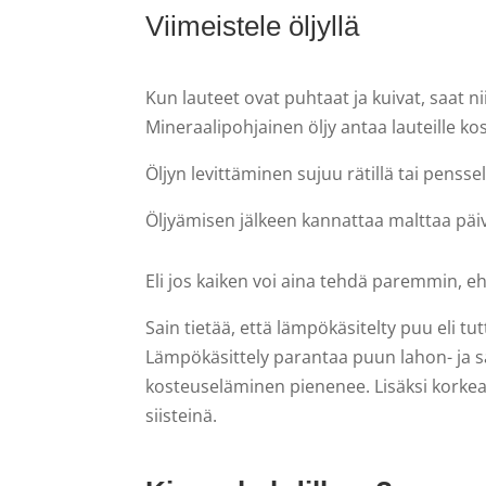
Viimeistele öljyllä
Kun lauteet ovat puhtaat ja kuivat, saat ni
Mineraalipohjainen öljy antaa lauteille ko
Öljyn levittäminen sujuu rätillä tai penss
Öljyämisen jälkeen kannattaa malttaa päivä
Eli jos kaiken voi aina tehdä paremmin, eh
Sain tietää, että lämpökäsitelty puu eli 
Lämpökäsittely parantaa puun lahon- ja
kosteuseläminen pienenee. Lisäksi korkea
siisteinä.