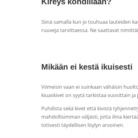
Kireys kohdillaan?
Siinä samalla kun jo touhuaa lauteiden kans
ruuveja tarvittaessa. Ne saattavat nimittä
Mikään ei kestä ikuisesti
Viimeisin vaan ei suinkaan vähäisin huol
kiuaskivet on syytä tarkistaa vuosittain j
Puhdista sekä kivet että kivistä tyhjennetty
mahdollisimman väljästi, jotta ilma kiertä
totisesti täydellisen löylyn arvoinen.