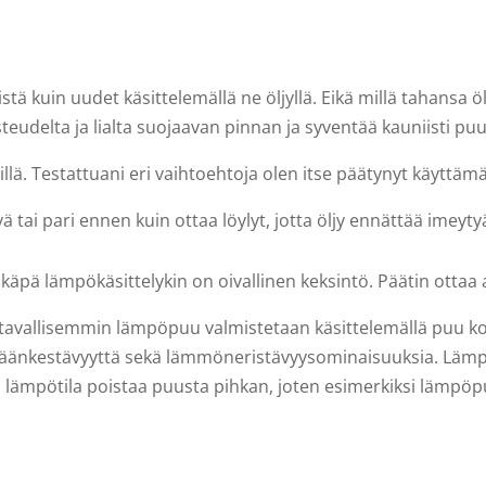
istä kuin uudet käsittelemällä ne öljyllä. Eikä millä tahansa ö
steudelta ja lialta suojaavan pinnan ja syventää kauniisti pu
elillä. Testattuani eri vaihtoehtoja olen itse päätynyt käyttä
 tai pari ennen kuin ottaa löylyt, jotta öljy ennättää imeyty
käpä lämpökäsittelykin on oivallinen keksintö. Päätin ottaa as
tuttavallisemmin lämpöpuu valmistetaan käsittelemällä puu ko
 säänkestävyyttä sekä lämmöneristävyysominaisuuksia. Läm
 lämpötila poistaa puusta pihkan, joten esimerkiksi lämpö