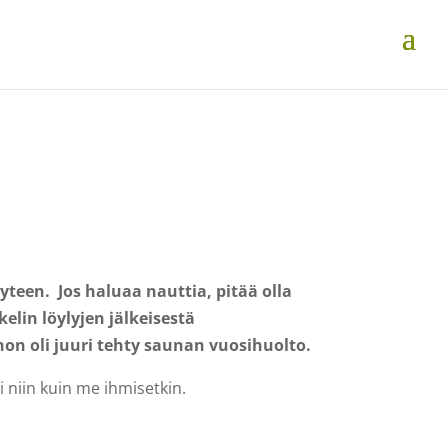
yteen. Jos haluaa nauttia, pitää olla
elin löylyjen jälkeisestä
johon oli juuri tehty saunan vuosihuolto
.
i niin kuin me ihmisetkin.