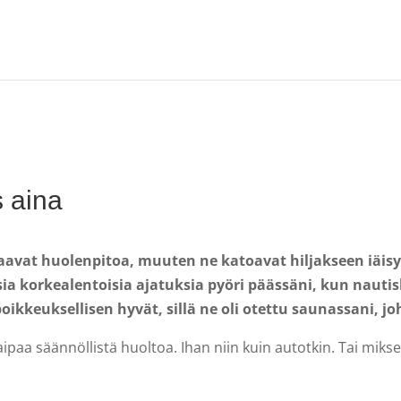
s aina
ipaavat huolenpitoa, muuten ne katoavat hiljakseen iäisy
a korkealentoisia ajatuksia pyöri päässäni, kun nautisk
 poikkeuksellisen hyvät, sillä ne oli otettu saunassani, 
paa säännöllistä huoltoa. Ihan niin kuin autotkin. Tai mikse