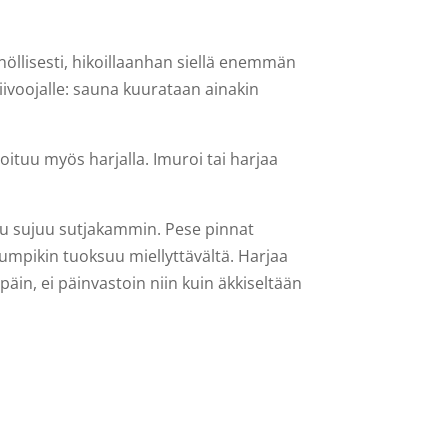
öllisesti, hikoillaanhan siellä enemmän
ivoojalle: sauna kuurataan ainakin
hoituu myös harjalla. Imuroi tai harjaa
su sujuu sutjakammin. Pese pinnat
umpikin tuoksuu miellyttävältä. Harjaa
äin, ei päinvastoin niin kuin äkkiseltään