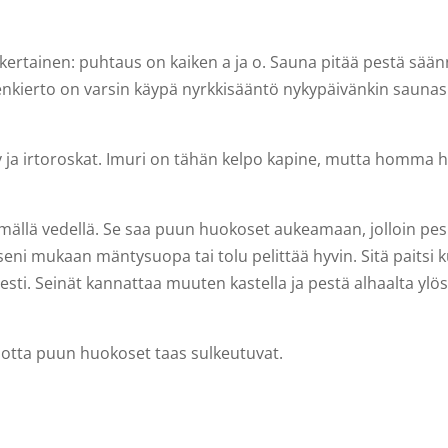
ertainen: puhtaus on kaiken a ja o. Sauna pitää pestä säänn
nkierto on varsin käypä nyrkkisääntö nykypäivänkin saunasi
pöly ja irtoroskat. Imuri on tähän kelpo kapine, mutta homma 
mällä vedellä. Se saa puun huokoset aukeamaan, jolloin pe
ni mukaan mäntysuopa tai tolu pelittää hyvin. Sitä paitsi k
sti. Seinät kannattaa muuten kastella ja pestä alhaalta ylösp
 jotta puun huokoset taas sulkeutuvat.