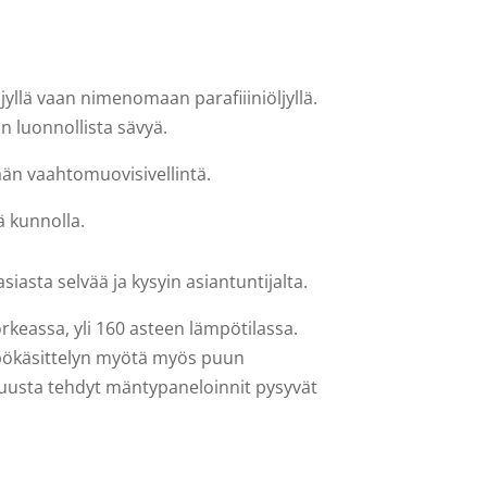
ljyllä vaan nimenomaan parafiiiniöljyllä.
un luonnollista sävyä.
mään vaahtomuovisivellintä.
ä kunnolla.
iasta selvää ja kysyin asiantuntijalta.
rkeassa, yli 160 asteen lämpötilassa.
pökäsittelyn myötä myös puun
puusta tehdyt mäntypaneloinnit pysyvät