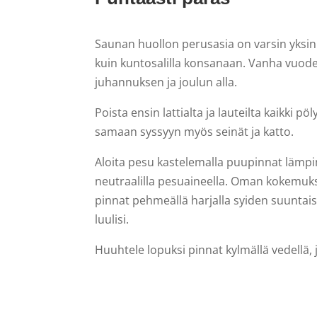
Saunan huollon perusasia on varsin yksink
kuin kuntosalilla konsanaan. Vanha vuode
juhannuksen ja joulun alla.
Poista ensin lattialta ja lauteilta kaikki 
samaan syssyyn myös seinät ja katto.
Aloita pesu kastelemalla puupinnat lämpi
neutraalilla pesuaineella. Oman kokemukse
pinnat pehmeällä harjalla syiden suuntaise
luulisi.
Huuhtele lopuksi pinnat kylmällä vedellä,