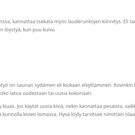
sa, kannattaa tsekata myös lauderunkojen kiinnitys. Eli tarki
in löystyä, kun puu kuivu
totyö on saunan sydämen eli kiukaan elvyttäminen. Kovinkin 
a joko latoa uudestaan tai uusia kokonaan.
 kiuas. Jos käytät uusia kiviä, nekin kannattaa pesaista, vaikk
ä kunnolla kivien lomassa. Hyvä löyly tarvitsee nimittäin til