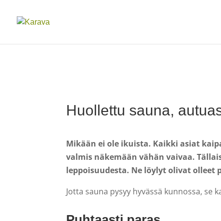
Huollettu sauna, autua
Mikään ei ole ikuista. Kaikki asiat ka
valmis näkemään vähän vaivaa. Tällaisi
leppoisuudesta. Ne löylyt olivat olleet
Jotta sauna pysyy hyvässä kunnossa, se kai
Puhtaasti paras