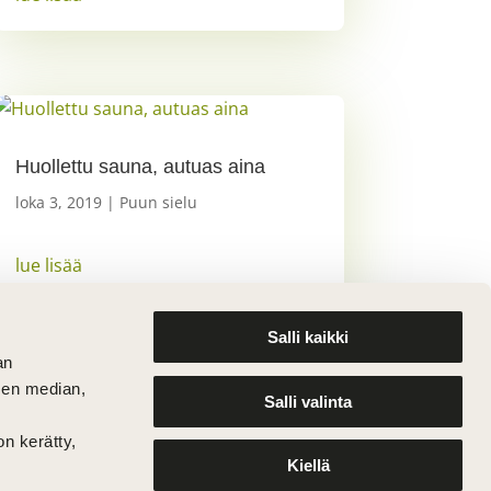
Huollettu sauna, autuas aina
loka 3, 2019
|
Puun sielu
lue lisää
Salli kaikki
an
sen median,
Salli valinta
on kerätty,
Kiellä