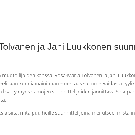
 Tolvanen ja Jani Luukkonen suunn
n muotoilijoiden kanssa. Rosa-Maria Tolvanen ja Jani Luukko
neelillaan kunniamaininnan – me taas saimme Raidasta tyyli
lisätty myös samojen suunnittelijoiden jännittävä Sola-p
tä.
sia siitä, mitä puu heille suunnittelijoina merkitsee, mistä 