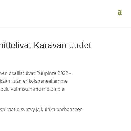
ittelivat Karavan uudet
nen osallistuivat Puupinta 2022 -
kkään lisän erikoispaneeliemme
aneeli. Valmistamme molempia
inspiraatio syntyy ja kuinka parhaaseen