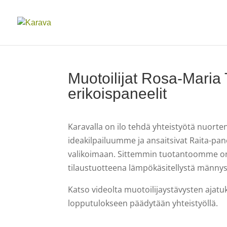
Muotoilijat Rosa-Maria
erikoispaneelit
Karavalla on ilo tehdä yhteistyötä nuorte
ideakilpailuumme ja ansaitsivat Raita-pa
valikoimaan. Sittemmin tuotantoomme on 
tilaustuotteena lämpökäsitellystä männys
Katso videolta muotoilijaystävysten ajatuk
lopputulokseen päädytään yhteistyöllä.