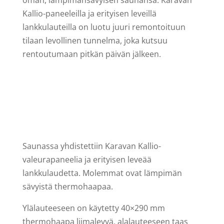
oman, lämpimänsävyisen saunansa. Karavan
Kallio-paneeleilla ja erityisen leveillä
lankkulauteilla on luotu juuri remontoituun
tilaan levollinen tunnelma, joka kutsuu
rentoutumaan pitkän päivän jälkeen.
Saunassa yhdistettiin Karavan Kallio-
valeurapaneelia ja erityisen leveää
lankkulaudetta. Molemmat ovat lämpimän
sävyistä thermohaapaa.
Ylälauteeseen on käytetty 40×290 mm
thermohaapa liimalevyä, alalauteeseen taas