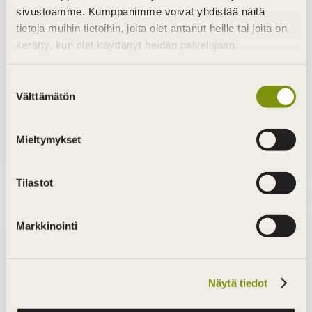
sivustoamme. Kumppanimme voivat yhdistää näitä
tietoja muihin tietoihin, joita olet antanut heille tai joita on
kerätty, kun olet käyttänyt heidän palvelujaan.
Suostumuksen
Välttämätön
Katso Värisilmä-kauppiaan sisustusvinkit!
valinta
kesä 3, 2025
|
Puun sielu
Mieltymykset
lue lisää
Tilastot
Markkinointi
Näytä tiedot