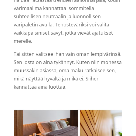
haluaa ratsastaa trendien aallonharjalla, kodin
värimaailma kannattaa sommitella
suhteellisen neutraalin ja luonnollisen
väripaletin avulla. Tehosteväriksi voi valita
vaikkapa siniset sävyt, jotka vievät ajatukset
merelle.
Tai sitten valitsee ihan vain oman lempivärinsä.
Sen josta on aina tykännyt. Kuten niin monessa
muussakin asiassa, oma maku ratkaisee sen,
mikä näyttää hyvältä ja mikä ei. Siihen
kannattaa aina luottaa.