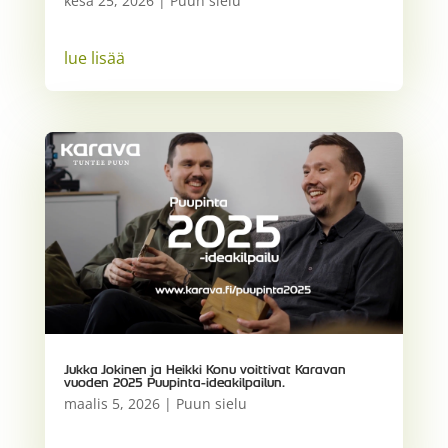
kesä 25, 2026
|
Puun sielu
lue lisää
Jukka Jokinen ja Heikki Konu voittivat Karavan
vuoden 2025 Puupinta-ideakilpailun.
maalis 5, 2026
|
Puun sielu