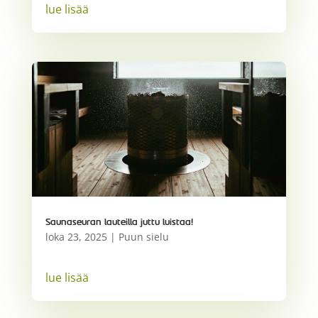
lue lisää
Saunaseuran lauteilla juttu luistaa!
loka 23, 2025
|
Puun sielu
lue lisää