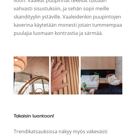
iloon. Vaaleat puupinnat tekevät tuloaan
vahvasti sisustuksiin, ja sehän sopii meille
skandityylin ystäville. Vaaleidenkin puupintojen
kaverina käytetään monesti jotain tummempaa
puulajia luomaan kontrastia ja särmää.
Takaisin luontoon!
Trendikatsauksissa näkyy myös väkevästi