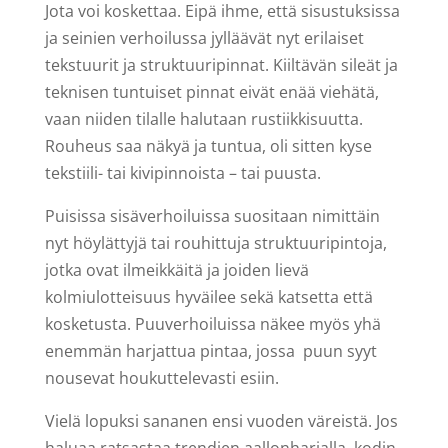
Jota voi koskettaa. Eipä ihme, että sisustuksissa
ja seinien verhoilussa jylläävät nyt erilaiset
tekstuurit ja struktuuripinnat. Kiiltävän sileät ja
teknisen tuntuiset pinnat eivät enää viehätä,
vaan niiden tilalle halutaan rustiikkisuutta.
Rouheus saa näkyä ja tuntua, oli sitten kyse
tekstiili- tai kivipinnoista – tai puusta.
Puisissa sisäverhoiluissa suositaan nimittäin
nyt höylättyjä tai rouhittuja struktuuripintoja,
jotka ovat ilmeikkäitä ja joiden lievä
kolmiulotteisuus hyväilee sekä katsetta että
kosketusta. Puuverhoiluissa näkee myös yhä
enemmän harjattua pintaa, jossa puun syyt
nousevat houkuttelevasti esiin.
Vielä lopuksi sananen ensi vuoden väreistä. Jos