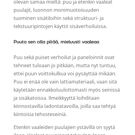
olevan samaa mieltä: puu ja etenkin vaaleat
puulajit, luonnon monimuotoisuuden
tuominen sisätiloihin sekä struktuuri- ja
tekstuuripintojen käyttö sisäverhoiluissa.
Puuta sen olla pitää, mieluusti vaaleaa
Puu sekä puiset verhoilut ja paneloinnit ovat
tehneet tuloaan jo pitkään, mutta nyt tuntuu,
ettei puun voittokulkua voi pysäyttää mikään.
Puu ei enää ole vain lattiamateriaali, vaan sitä
käytetään ennakkoluulottomasti myös seinissä
ja sisäkatoissa. Ilmeikkyyttä loihditaan
kiinnostavilla ladontatavoilla, joilla saa tehtyä
kiintoisia tehosteseiniä.
Etenkin vaaleiden puulajien ystävillä on syytä