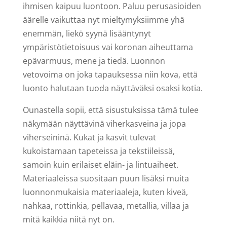
ihmisen kaipuu luontoon. Paluu perusasioiden
äärelle vaikuttaa nyt mieltymyksiimme yhä
enemmän, liekö syynä lisääntynyt
ympäristötietoisuus vai koronan aiheuttama
epävarmuus, mene ja tiedä. Luonnon
vetovoima on joka tapauksessa niin kova, että
luonto halutaan tuoda näyttäväksi osaksi kotia.
Ounastella sopii, että sisustuksissa tämä tulee
näkymään näyttävinä viherkasveina ja jopa
viherseininä. Kukat ja kasvit tulevat
kukoistamaan tapeteissa ja tekstiileissä,
samoin kuin erilaiset eläin- ja lintuaiheet.
Materiaaleissa suositaan puun lisäksi muita
luonnonmukaisia materiaaleja, kuten kiveä,
nahkaa, rottinkia, pellavaa, metallia, villaa ja
mitä kaikkia niitä nyt on.