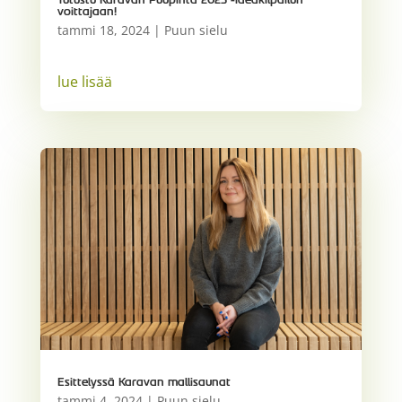
Tutustu Karavan Puupinta 2023 -ideakilpailun
voittajaan!
tammi 18, 2024
|
Puun sielu
lue lisää
Esittelyssä Karavan mallisaunat
tammi 4, 2024
|
Puun sielu