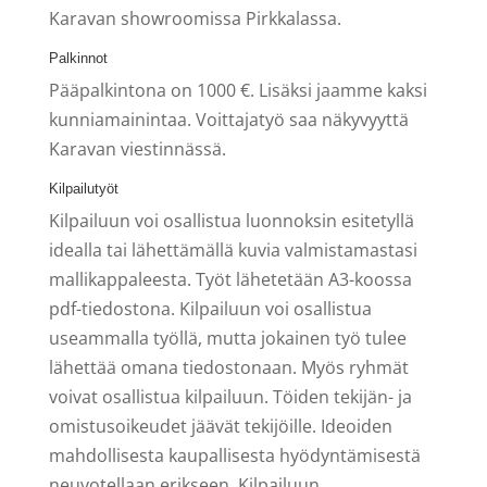
Karavan showroomissa Pirkkalassa.
Palkinnot
Pääpalkintona on 1000 €. Lisäksi jaamme kaksi
kunniamainintaa. Voittajatyö saa näkyvyyttä
Karavan viestinnässä.
Kilpailutyöt
Kilpailuun voi osallistua luonnoksin esitetyllä
idealla tai lähettämällä kuvia valmistamastasi
mallikappaleesta. Työt lähetetään A3-koossa
pdf-tiedostona. Kilpailuun voi osallistua
useammalla työllä, mutta jokainen työ tulee
lähettää omana tiedostonaan. Myös ryhmät
voivat osallistua kilpailuun. Töiden tekijän- ja
omistusoikeudet jäävät tekijöille. Ideoiden
mahdollisesta kaupallisesta hyödyntämisestä
neuvotellaan erikseen. Kilpailuun