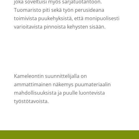
joka soveltuisi myös sarjatuotantoon.
Tuomaristo piti sekä työn perusideana
toimivista puukehyksistä, että monipuolisesti
varioitavista pinnoista kehysten sisään.
K
ameleontin suunnittelijalla on
ammattimainen näkemys puumateriaalin
mahdollisuuksista ja puulle luontevista
työstötavoista.