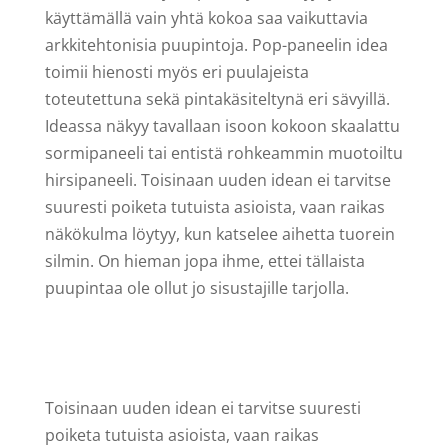
käyttämällä vain yhtä kokoa saa vaikuttavia
arkkitehtonisia puupintoja. Pop-paneelin idea
toimii hienosti myös eri puulajeista
toteutettuna sekä pintakäsiteltynä eri sävyillä.
Ideassa näkyy tavallaan isoon kokoon skaalattu
sormipaneeli tai entistä rohkeammin muotoiltu
hirsipaneeli. Toisinaan uuden idean ei tarvitse
suuresti poiketa tutuista asioista, vaan raikas
näkökulma löytyy, kun katselee aihetta tuorein
silmin. On hieman jopa ihme, ettei tällaista
puupintaa ole ollut jo sisustajille tarjolla.
To
isinaan uuden idean ei tarvitse suuresti
poiketa tutuista asioista, vaan raikas