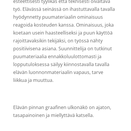
esteettisesti tyylikäs että teknisesti oivaltava
työ. Elävässä seinässä on ihastuttavalla tavalla
hyödynnetty puumateriaalin ominaisuus
reagoida kosteuden kanssa. Ominaisuus, joka
koetaan usein haasteelliseksi ja puun käyttöä
rajoittavaksikin tekijäksi, on työssä nähty
positiivisena asiana. Suunnittelija on tutkinut
puumateriaalia ennakkoluulottomasti ja
lopputuloksessa säilyy kiinnostavalla tavalla
elävän luonnonmateriaalin vapaus, tarve
liikkua ja muuttua.
E
lävän pinnan graafinen ulkonäkö on ajaton,
tasapainoinen ja miellyttävä katsella.