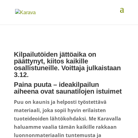
Kilpailutöiden jättöaika on
päättynyt, kiitos kaikille
osallistuneille. Voittaja julkaistaan
3.12.
Paina puuta – ideakilpailun
aiheena ovat saunatilojen istuimet
Puu on kaunis ja helposti työstettävä
materiaali, joka sopii hyvin erilaisten
tuoteideoiden lähtökohdaksi. Me Karavalla
haluamme vaalia tämän kaikille rakkaan
luonnonmateriaalin tuntemusta ja