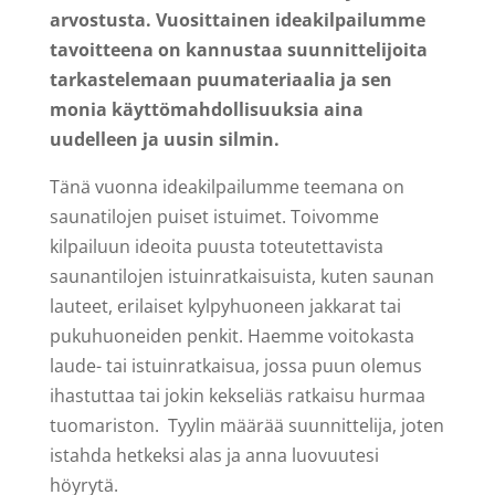
arvostusta. Vuosittainen ideakilpailumme
tavoitteena on kannustaa suunnittelijoita
tarkastelemaan puumateriaalia ja sen
monia käyttömahdollisuuksia aina
uudelleen ja uusin silmin.
Tänä vuonna ideakilpailumme teemana on
saunatilojen puiset istuimet. Toivomme
kilpailuun ideoita puusta toteutettavista
saunantilojen istuinratkaisuista, kuten saunan
lauteet, erilaiset kylpyhuoneen jakkarat tai
pukuhuoneiden penkit. Haemme voitokasta
laude- tai istuinratkaisua, jossa puun olemus
ihastuttaa tai jokin kekseliäs ratkaisu hurmaa
tuomariston. Tyylin määrää suunnittelija, joten
istahda hetkeksi alas ja anna luovuutesi
höyrytä.