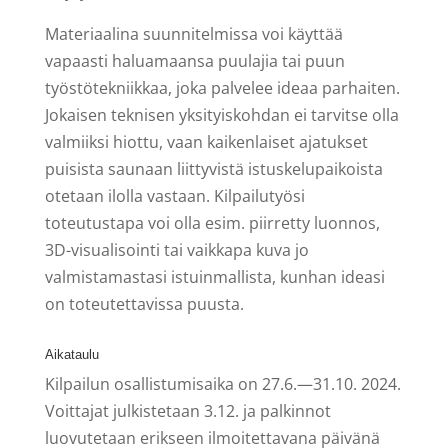
Materiaalina suunnitelmissa voi käyttää
vapaasti haluamaansa puulajia tai puun
työstötekniikkaa, joka palvelee ideaa parhaiten.
Jokaisen teknisen yksityiskohdan ei tarvitse olla
valmiiksi hiottu, vaan kaikenlaiset ajatukset
puisista saunaan liittyvistä istuskelupaikoista
otetaan ilolla vastaan. Kilpailutyösi
toteutustapa voi olla esim. piirretty luonnos,
3D-visualisointi tai vaikkapa kuva jo
valmistamastasi istuinmallista, kunhan ideasi
on toteutettavissa puusta.
Aikataulu
Kilpailun osallistumisaika on 27.6.—31.10. 2024.
Voittajat julkistetaan 3.12. ja palkinnot
luovutetaan erikseen ilmoitettavana päivänä