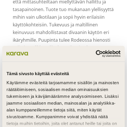
että mittasuhteiltaan miellyttävän hallittu ja
tasapainoinen. Tuote tuo mukanaan ylellisyyttä
mihin vain ulkotilaan ja sopii hyvin erilaisiin
käyttökohteisiin. Tukevuus ja maltillinen
keinuvuus mahdollistavat divaanin käytön eri
ikäryhmille. Puupinta tulee Rodeossa hienosti
esiin ja tyylikkäät liitokset viimeistelevät
kalusteen ilmeen.
Tämä sivusto käyttää evästeitä
Käytämme evästeitä tarjoamamme sisällön ja mainosten
räätälöimiseen, sosiaalisen median ominaisuuksien
tukemiseen ja kävijämäärämme analysoimiseen. Lisäksi
jaamme sosiaalisen median, mainosalan ja analytiikka-
alan kumppaneillemme tietoja siitä, miten käytät
sivustoamme. Kumppanimme voivat yhdistää näitä
tietoja muihin tietoihin, joita olet antanut heille tai joita on