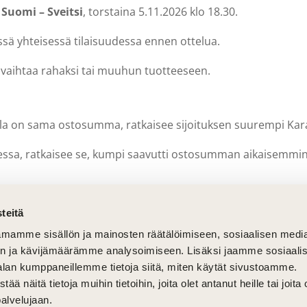
n
Suomi – Sveitsi
, torstaina 5.11.2026 klo 18.30.
ssä yhteisessä tilaisuudessa ennen ottelua.
i vaihtaa rahaksi tai muuhun tuotteeseen.
jalla on sama ostosumma, ratkaisee sijoituksen suurempi Kar
teessa, ratkaisee se, kumpi saavutti ostosumman aikaisemmin
uutiskirjeissä kilpailun aikana.
teitä
mamme sisällön ja mainosten räätälöimiseen, sosiaalisen medi
ossa esitetään osallistujien nimet sijoitusjärjestyksessä.
n ja kävijämäärämme analysoimiseen. Lisäksi jaamme sosiaali
alan kumppaneillemme tietoja siitä, miten käytät sivustoamme.
näitä tietoja muihin tietoihin, joita olet antanut heille tai joita 
ailun sääntöjä sekä ratkaista mahdolliset tulkintatilanteet.
palvelujaan.