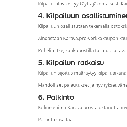
Kilpailutulos kertyy käyttäjäkohtaisesti 
4. Kilpailuun osallistumine
Kilpailuun osallistutaan tekemällä ostoks
Ainoastaan Karava.pro-verkkokaupan kaut
Puhelimitse, sähköpostilla tai muulla tavall
5. Kilpailun ratkaisu
Kilpailun sijoitus määräytyy kilpailuaika
Mahdolliset palautukset ja hyvitykset v
6. Palkinto
Kolme eniten Karava.prosta ostanutta myy
Palkinto sisältää: