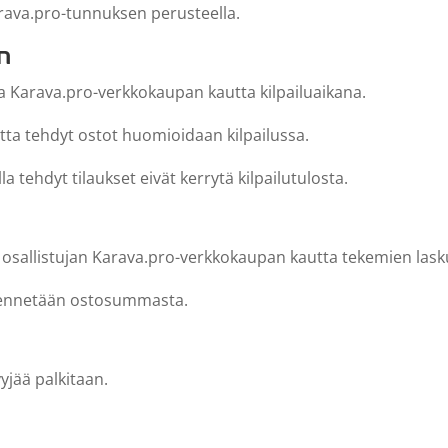
Karava.pro-tunnuksen perusteella.
n
ia Karava.pro-verkkokaupan kautta kilpailuaikana.
ta tehdyt ostot huomioidaan kilpailussa.
a tehdyt tilaukset eivät kerrytä kilpailutulosta.
na osallistujan Karava.pro-verkkokaupan kautta tekemien lask
ähennetään ostosummasta.
jää palkitaan.