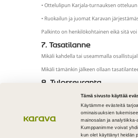
• Ottelulipun Karjala-turnauksen otteluu
• Ruokailun ja juomat Karavan järjestämä
Palkinto on henkilökohtainen eikä sitä vo
7. Tasatilanne
Mikäli kahdella tai useammalla osallistu
Mikäli tämänkin jälkeen ollaan tasatilan
8. Tulosseuranta
Kilpailun etenemistä seurataan Karava.pro-
Tämä sivusto käyttää eväs
Käytämme evästeitä tarjoa
Uutiskirjeissä julkaistaan TOP10-listaus, j
ominaisuuksien tukemisee
9. Muut ehdot
mainosalan ja analytiikka-
Kumppanimme voivat yhdistää 
Kärävä Oy pidättää oikeuden tarkentaa kilp
kun olet käyttänyt heidän 