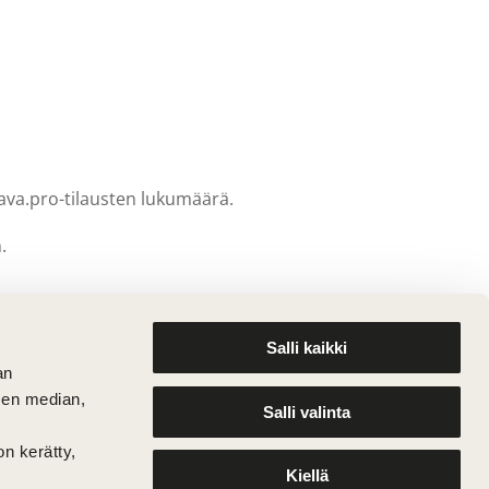
ava.pro-tilausten lukumäärä.
.
Salli kaikki
an
sen median,
Salli valinta
on kerätty,
Kiellä