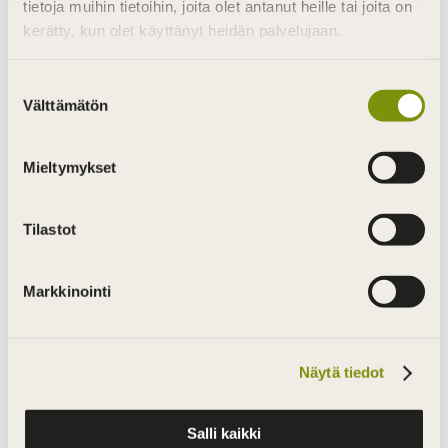
tietoja muihin tietoihin, joita olet antanut heille tai joita on
stunning wooden surfaces with even more
kerätty, kun olet käyttänyt heidän palvelujaan.
confidence. You can order a KARAVA sample
box free of charge to get pieces of the types of
Suostumuksen
wood we process.
Välttämätön
valinta
Order your sample box by contacting us at
myynti@karava.fi
.
Mieltymykset
List the types of wood you are interested in
Tilastot
and include your address and phone number
in the email.
Markkinointi
Näytä tiedot
Salli kaikki