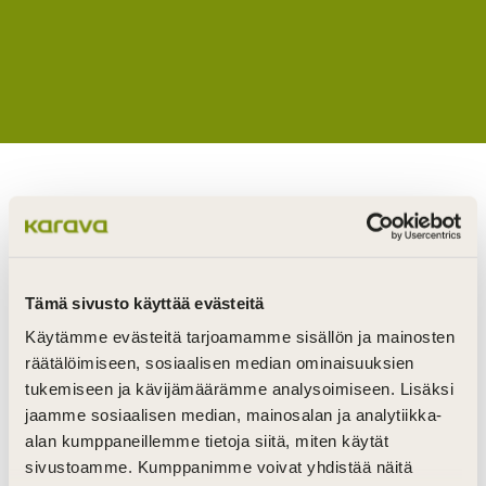
Order a Karava sample box containing
pieces of the types of wood we process!
Tämä sivusto käyttää evästeitä
Käytämme evästeitä tarjoamamme sisällön ja mainosten
Which wood are your dreams made of?
räätälöimiseen, sosiaalisen median ominaisuuksien
Alder, hemlock, cedar, ash…or maybe
tukemiseen ja kävijämäärämme analysoimiseen. Lisäksi
something else?
jaamme sosiaalisen median, mainosalan ja analytiikka-
alan kumppaneillemme tietoja siitä, miten käytät
Getting the feel of the alternatives and seeing
sivustoamme. Kumppanimme voivat yhdistää näitä
them with your own eyes helps you design