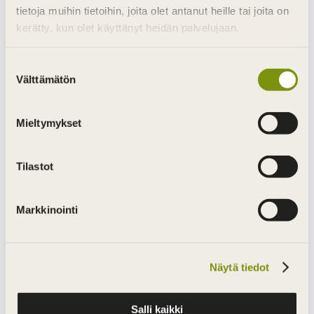
features: high quality and an individual touch.
tietoja muihin tietoihin, joita olet antanut heille tai joita on
kerätty, kun olet käyttänyt heidän palvelujaan.
Our products are made using various kinds of
wood in their natural forms or in the form of
Suostumuksen
processed, thermally modified wood. We are
Välttämätön
valinta
also FSC®-certified. The certification signifies
that we contribute to the sustainable use of
Mieltymykset
the world’s forest resources.
If you have something in mind, let us know and
Tilastot
we will see how we can help you!
Markkinointi
Näytä tiedot
Salli kaikki