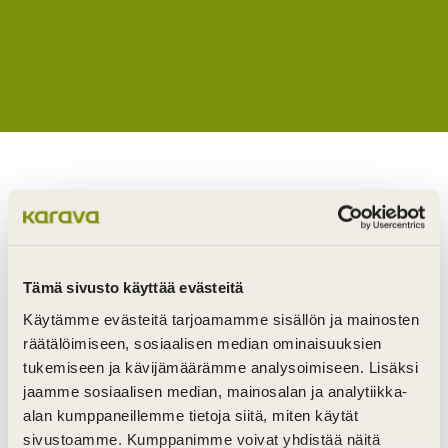
Wood lends itself to all kinds of creative and
individual solutions
In addition to the products featured on this
Tämä sivusto käyttää evästeitä
website, we also manufacture various wood
Käytämme evästeitä tarjoamamme sisällön ja mainosten
products tailored to our customers wishes and
räätälöimiseen, sosiaalisen median ominaisuuksien
dimensions, from coat racks and benches to
tukemiseen ja kävijämäärämme analysoimiseen. Lisäksi
countertops and tables.
jaamme sosiaalisen median, mainosalan ja analytiikka-
alan kumppaneillemme tietoja siitä, miten käytät
All our products are characterized by two
sivustoamme. Kumppanimme voivat yhdistää näitä