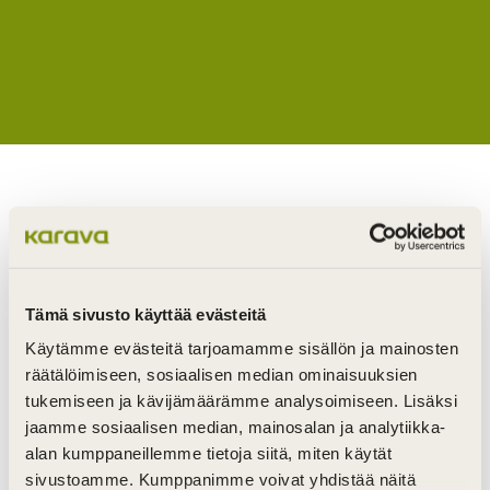
Wood lends itself to all kinds of creative and
individual solutions
In addition to the products featured on this
Tämä sivusto käyttää evästeitä
website, we also manufacture various wood
Käytämme evästeitä tarjoamamme sisällön ja mainosten
products tailored to our customers wishes and
räätälöimiseen, sosiaalisen median ominaisuuksien
dimensions, from coat racks and benches to
tukemiseen ja kävijämäärämme analysoimiseen. Lisäksi
countertops and tables.
jaamme sosiaalisen median, mainosalan ja analytiikka-
alan kumppaneillemme tietoja siitä, miten käytät
All our products are characterized by two
sivustoamme. Kumppanimme voivat yhdistää näitä