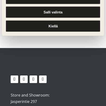
Salli valinta
Request a quote
Kiellä
Store and Showroom:
Jasperintie 297