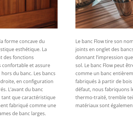
 la forme concave du
Le banc Flow tire son nom
istique esthétique. La
joints en onglet des banc
 des fonctions
donnant l’impression que
s confortable et assure
sol. Le banc Flow peut ê
et hors du banc. Les bancs
comme un banc entièreme
droite, en configuration
fabriqués à partir de bois
rés. L’avant du banc
défaut, nous fabriquons l
 tant que caractéristique
thermo-traité, tremble tei
ement fabriqué comme une
matériaux sont également
lames de banc larges.