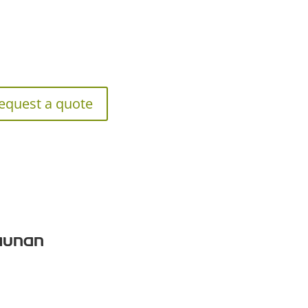
equest a quote
saunan