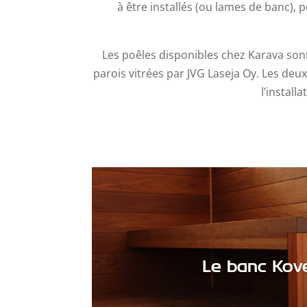
à être installés (ou lames de banc), p
Les poêles disponibles chez Karava sont 
parois vitrées par JVG Laseja Oy. Les deux
l’install
Le banc Kov