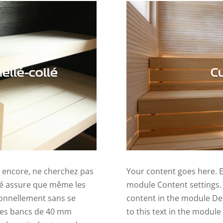
ellé-collé
C
t encore, ne cherchez pas
Your content goes here. Ed
ollé assure que même les
module Content settings. 
ionnellement sans se
content in the module De
des bancs de 40 mm
to this text in the module