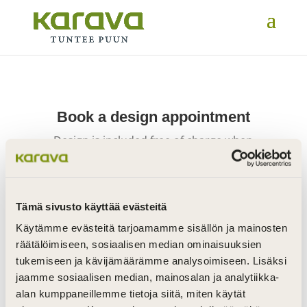
Book a design appointment
Design is included free of charge when
ordering bespoke bench sets or sauna
packages. In other cases, please contact us
at
myynti@karava.fi
Tämä sivusto käyttää evästeitä
During the appointment, we will design the
Käytämme evästeitä tarjoamamme sisällön ja mainosten
bespoke bench sets to be manufactured at our
räätälöimiseen, sosiaalisen median ominaisuuksien
tukemiseen ja kävijämäärämme analysoimiseen. Lisäksi
workshop and delivered ready for installation.
jaamme sosiaalisen median, mainosalan ja analytiikka-
In addition, we can also design panels and plan
alan kumppaneillemme tietoja siitä, miten käytät
the other additional supplies and services to