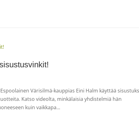
isustusvinkit!
 Espoolainen Värisilmä-kauppias Eini Halm käyttää sisustuks
otteita. Katso videolta, minkälaisia yhdistelmiä hän
huoneeseen kuin vaikkapa...