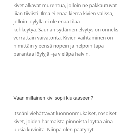
kivet alkavat murentua, jolloin ne pakkautuvat
liian tiiviisti. Ilma ei enää kierrä kivien välissä,
jolloin löylyllä ei ole enää tilaa
kehkeytyä. Saunan sydämen elvytys on onneksi
verrattain vaivatonta. Kivien vaihtaminen on
nimittäin yleensä nopein ja helpoin tapa
parantaa löylyjä –ja vieläpä halvin.
Vaan millainen kivi sopii kiukaaseen?
Itseäni viehättävät luonnonmukaiset, rosoiset
kivet, joiden harmaista pinnoista löytää aina
uusia kuvioita. Niinpä olen päätynyt