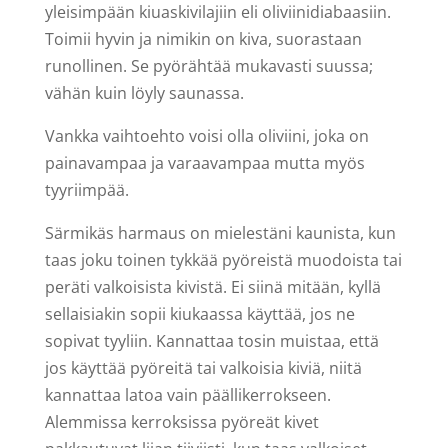
yleisimpään kiuaskivilajiin eli oliviinidiabaasiin.
Toimii hyvin ja nimikin on kiva, suorastaan
runollinen. Se pyörähtää mukavasti suussa;
vähän kuin löyly saunassa.
Vankka vaihtoehto voisi olla oliviini, joka on
painavampaa ja varaavampaa mutta myös
tyyriimpää.
Särmikäs harmaus on mielestäni kaunista, kun
taas joku toinen tykkää pyöreistä muodoista tai
peräti valkoisista kivistä. Ei siinä mitään, kyllä
sellaisiakin sopii kiukaassa käyttää, jos ne
sopivat tyyliin. Kannattaa tosin muistaa, että
jos käyttää pyöreitä tai valkoisia kiviä, niitä
kannattaa latoa vain päällikerrokseen.
Alemmissa kerroksissa pyöreät kivet