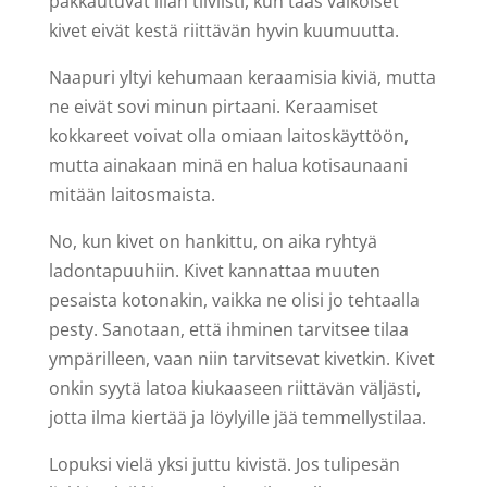
pakkautuvat liian tiiviisti, kun taas valkoiset
kivet eivät kestä riittävän hyvin kuumuutta.
Naapuri yltyi kehumaan keraamisia kiviä, mutta
ne eivät sovi minun pirtaani. Keraamiset
kokkareet voivat olla omiaan laitoskäyttöön,
mutta ainakaan minä en halua kotisaunaani
mitään laitosmaista.
No, kun kivet on hankittu, on aika ryhtyä
ladontapuuhiin. Kivet kannattaa muuten
pesaista kotonakin, vaikka ne olisi jo tehtaalla
pesty. Sanotaan, että ihminen tarvitsee tilaa
ympärilleen, vaan niin tarvitsevat kivetkin. Kivet
onkin syytä latoa kiukaaseen riittävän väljästi,
jotta ilma kiertää ja löylyille jää temmellystilaa.
Lopuksi vielä yksi juttu kivistä. Jos tulipesän