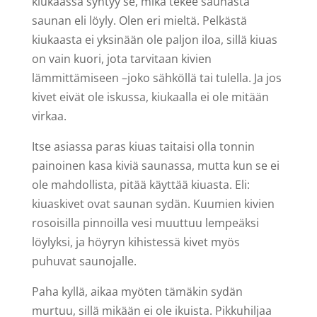
kiukaassa syntyy se, mikä tekee saunasta
saunan eli löyly. Olen eri mieltä. Pelkästä
kiukaasta ei yksinään ole paljon iloa, sillä kiuas
on vain kuori, jota tarvitaan kivien
lämmittämiseen –joko sähköllä tai tulella. Ja jos
kivet eivät ole iskussa, kiukaalla ei ole mitään
virkaa.
Itse asiassa paras kiuas taitaisi olla tonnin
painoinen kasa kiviä saunassa, mutta kun se ei
ole mahdollista, pitää käyttää kiuasta. Eli:
kiuaskivet ovat saunan sydän. Kuumien kivien
rosoisilla pinnoilla vesi muuttuu lempeäksi
löylyksi, ja höyryn kihistessä kivet myös
puhuvat saunojalle.
Paha kyllä, aikaa myöten tämäkin sydän
murtuu, sillä mikään ei ole ikuista. Pikkuhiljaa