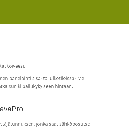
at toiveesi.
en panelointi sisä- tai ulkotiloissa? Me
tkaisun kilpailukykyiseen hintaan.
ravaPro
äyttäjätunnuksen, jonka saat sähköpostitse