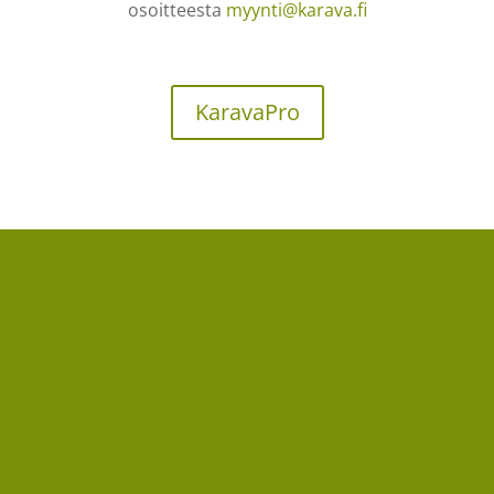
osoitteesta
myynti@karava.fi
KaravaPro