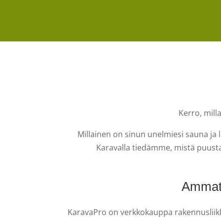
Kerro, mill
Millainen on sinun unelmiesi sauna ja l
Karavalla tiedämme, mistä puusta 
Ammatt
KaravaPro on verkkokauppa rakennusliikkei