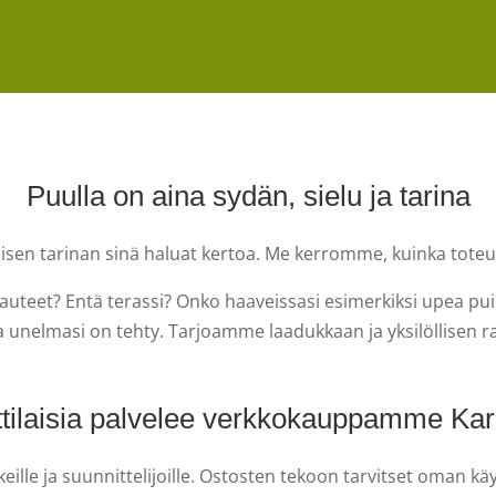
Puulla on aina sydän, sielu ja tarina
aisen tarinan sinä haluat kertoa. Me kerromme, kuinka toteut
auteet? Entä terassi? Onko haaveissasi esimerkiksi upea puin
unelmasi on tehty. Tarjoamme laadukkaan ja yksilöllisen ra
ilaisia palvelee verkkokauppamme Ka
lle ja suunnittelijoille. Ostosten tekoon tarvitset oman k