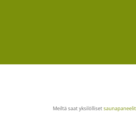
Meiltä saat yksilölliset
saunapaneelit