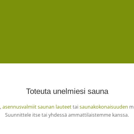
Toteuta unelmiesi sauna
,
asennusvalmiit saunan lauteet
tai
saunakokonaisuuden
mu
Suunnittele itse tai yhdessä ammattilaistemme kanssa.